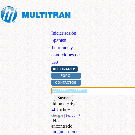
Iniciar sesión
|
Spanish
|
Términos y
condiciones de
uso
DICCIONARIOS
FORO
CONTACTOS
Idioma oriya
⇄
Urdu
+
G
o
o
g
l
e
|
Forvo
|
+
No
encontrado
preguntar en el