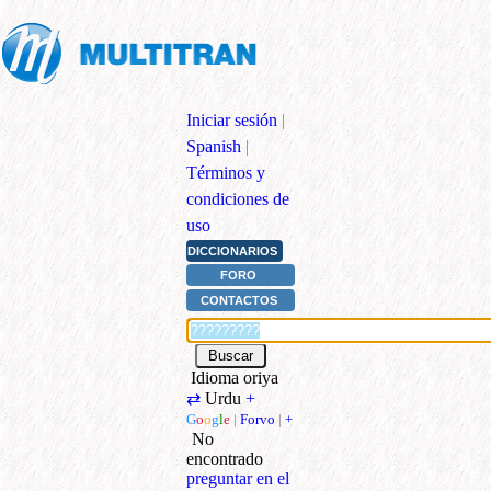
Iniciar sesión
|
Spanish
|
Términos y
condiciones de
uso
DICCIONARIOS
FORO
CONTACTOS
Idioma oriya
⇄
Urdu
+
G
o
o
g
l
e
|
Forvo
|
+
No
encontrado
preguntar en el