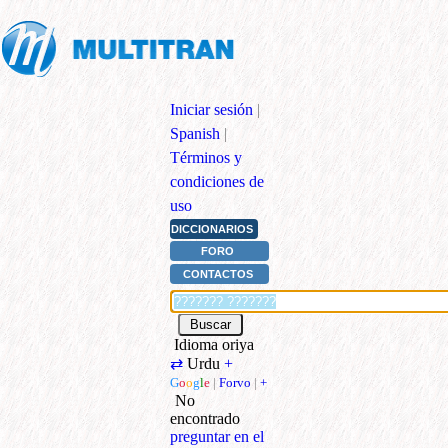
Iniciar sesión
|
Spanish
|
Términos y
condiciones de
uso
DICCIONARIOS
FORO
CONTACTOS
Idioma oriya
⇄
Urdu
+
G
o
o
g
l
e
|
Forvo
|
+
No
encontrado
preguntar en el