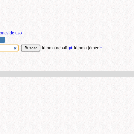
ones de uso
S
Idioma nepalí
⇄
Idioma jémer
+