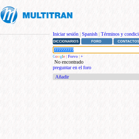
Iniciar sesión
|
Spanish
|
Términos y condici
DICCIONARIOS
FORO
CONTACTO
G
o
o
g
l
e
|
Forvo
|
+
No encontrado
preguntar en el foro
Añadir