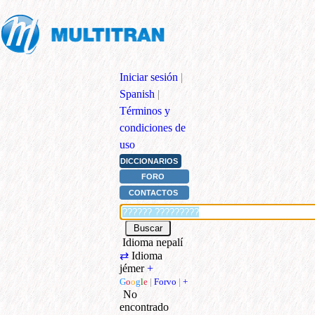
Iniciar sesión
|
Spanish
|
Términos y
condiciones de
uso
DICCIONARIOS
FORO
CONTACTOS
Idioma nepalí
⇄
Idioma
jémer
+
G
o
o
g
l
e
|
Forvo
|
+
No
encontrado