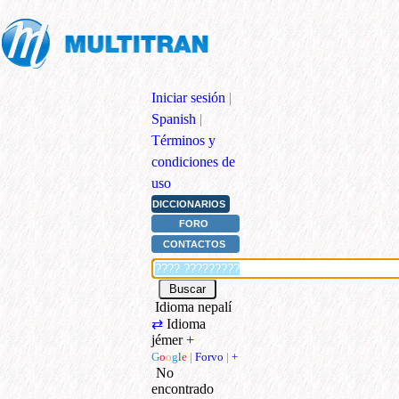
Iniciar sesión
|
Spanish
|
Términos y
condiciones de
uso
DICCIONARIOS
FORO
CONTACTOS
Idioma nepalí
⇄
Idioma
jémer
+
G
o
o
g
l
e
|
Forvo
|
+
No
encontrado