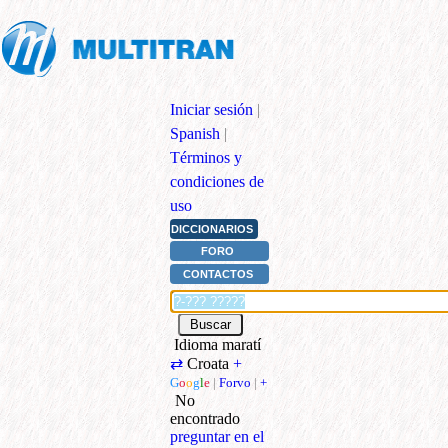
Iniciar sesión
|
Spanish
|
Términos y
condiciones de
uso
DICCIONARIOS
FORO
CONTACTOS
Idioma maratí
⇄
Croata
+
G
o
o
g
l
e
|
Forvo
|
+
No
encontrado
preguntar en el