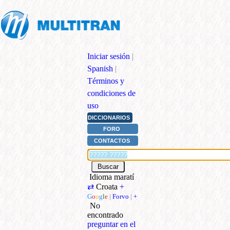
Iniciar sesión
|
Spanish
|
Términos y
condiciones de
uso
DICCIONARIOS
FORO
CONTACTOS
Idioma maratí
⇄
Croata
+
G
o
o
g
l
e
|
Forvo
|
+
No
encontrado
preguntar en el