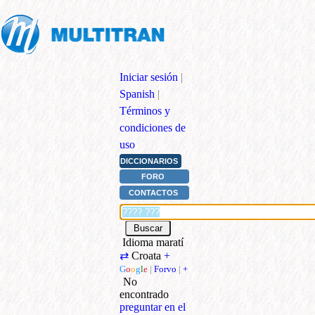
Iniciar sesión
|
Spanish
|
Términos y
condiciones de
uso
DICCIONARIOS
FORO
CONTACTOS
Idioma maratí
⇄
Croata
+
G
o
o
g
l
e
|
Forvo
|
+
No
encontrado
preguntar en el