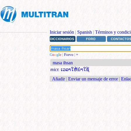
Iniciar sesión
|
Spanish
|
Términos y condici
DICCIONARIOS
FORO
CONTACTO
G
o
o
g
l
e
|
Forvo
|
+
masa ihsan
micr.
ເວລາໃຫ້ນຳໃຊ້
Añadir
|
Enviar un mensaje de error
|
Enlac