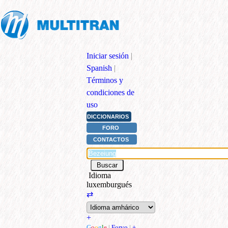
Iniciar sesión
|
Spanish
|
Términos y
condiciones de
uso
DICCIONARIOS
FORO
CONTACTOS
Idioma
luxemburgués
⇄
+
G
o
o
g
l
e
|
Forvo
|
+