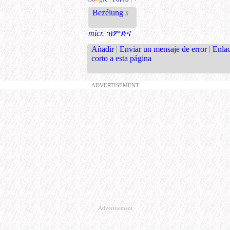
Bezéiung
s
micr.
ዝምድና
Añadir
|
Enviar un mensaje de error
|
Enla
corto a esta página
ADVERTISEMENT
Advertisement