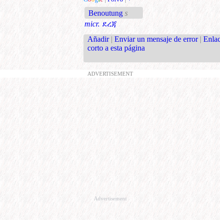
Benoutung
s
micr.
ደረጃ
Añadir
|
Enviar un mensaje de error
|
Enla
corto a esta página
ADVERTISEMENT
Advertisement