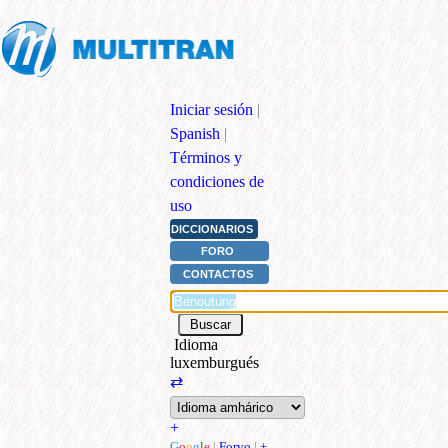
Iniciar sesión
|
Spanish
|
Términos y
condiciones de
uso
DICCIONARIOS
FORO
CONTACTOS
Idioma
luxemburgués
⇄
+
G
o
o
g
l
e
|
Forvo
|
+