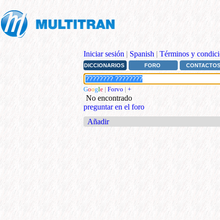
Iniciar sesión
|
Spanish
|
Términos y condici
DICCIONARIOS
FORO
CONTACTO
G
o
o
g
l
e
|
Forvo
|
+
No encontrado
preguntar en el foro
Añadir