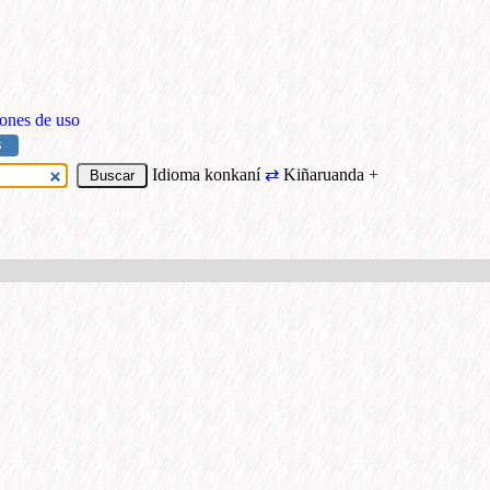
ones de uso
S
Idioma konkaní
⇄
Kiñaruanda
+