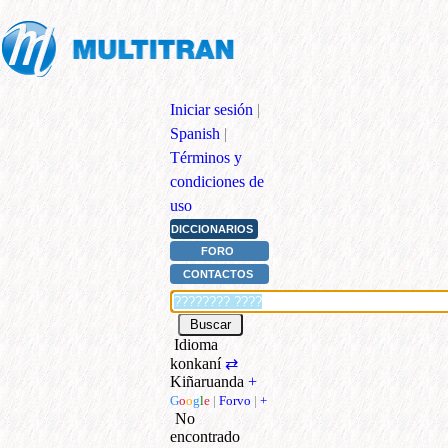
Iniciar sesión
|
Spanish
|
Términos y
condiciones de
uso
DICCIONARIOS
FORO
CONTACTOS
Idioma
konkaní
⇄
Kiñaruanda
+
G
o
o
g
l
e
|
Forvo
|
+
No
encontrado