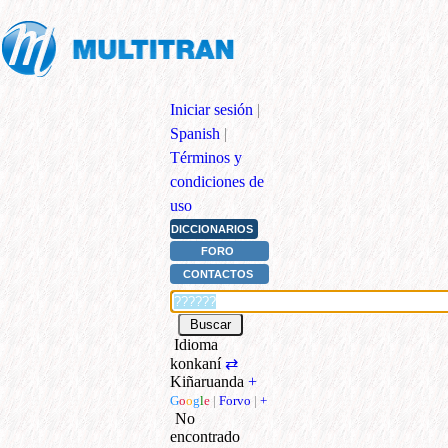
Iniciar sesión
|
Spanish
|
Términos y
condiciones de
uso
DICCIONARIOS
FORO
CONTACTOS
Idioma
konkaní
⇄
Kiñaruanda
+
G
o
o
g
l
e
|
Forvo
|
+
No
encontrado