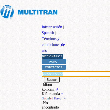
Iniciar sesión
|
Spanish
|
Términos y
condiciones de
uso
DICCIONARIOS
FORO
CONTACTOS
Idioma
konkaní
⇄
Kiñaruanda
+
G
o
o
g
l
e
|
Forvo
|
+
No
encontrado