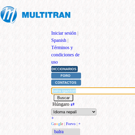
Iniciar sesión
|
Spanish
|
Términos y
condiciones de
uso
DICCIONARIOS
FORO
CONTACTOS
Húngaro
⇄
+
G
o
o
g
l
e
|
Forvo
|
+
balra