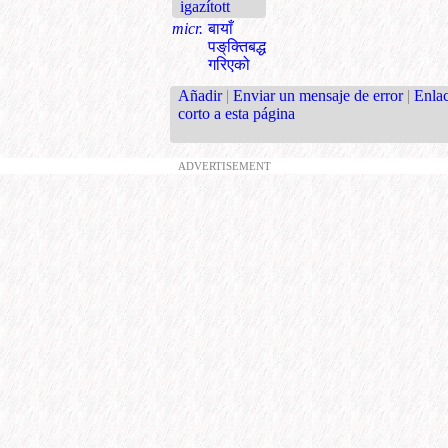
igazított
micr.
बायाँ
पङ्‌क्तिबद्ध
गरिएको
Añadir
|
Enviar un mensaje de error
|
Enla
corto a esta página
ADVERTISEMENT