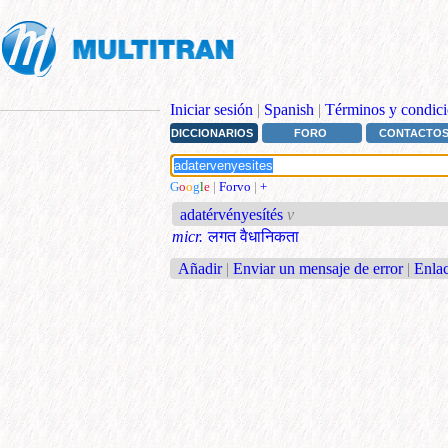
Iniciar sesión
|
Spanish
|
Términos y condici
DICCIONARIOS
FORO
CONTACTO
G
o
o
g
l
e
|
Forvo
|
+
adatérvényesítés
v
micr.
लगत वैधानिकता
Añadir
|
Enviar un mensaje de error
|
Enlac