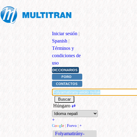
Iniciar sesión
|
Spanish
|
Términos y
condiciones de
uso
DICCIONARIOS
FORO
CONTACTOS
Húngaro
⇄
+
G
o
o
g
l
e
|
Forvo
|
+
Folyamatirány-