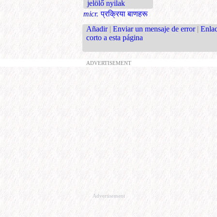
jelölő nyilak
micr.
प्रक्रिया बाणहरू
Añadir
|
Enviar un mensaje de error
|
Enla
corto a esta página
ADVERTISEMENT
Advertisement