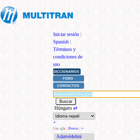
Iniciar sesión
|
Spanish
|
Términos y
condiciones de
uso
DICCIONARIOS
FORO
CONTACTOS
Húngaro
⇄
+
G
o
o
g
l
e
|
Forvo
|
+
Adatvédelmi