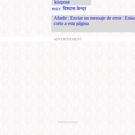
központ
micr.
विश्‍वास केन्द्र
Añadir
|
Enviar un mensaje de error
|
Enla
corto a esta página
ADVERTISEMENT
Advertisement