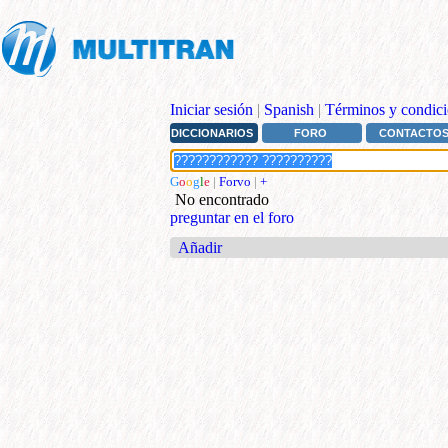
Iniciar sesión
|
Spanish
|
Términos y condici
DICCIONARIOS
FORO
CONTACTO
G
o
o
g
l
e
|
Forvo
|
+
No encontrado
preguntar en el foro
Añadir