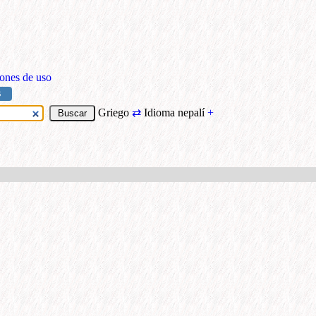
ones de uso
S
Griego
⇄
Idioma nepalí
+