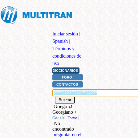
Iniciar sesión
|
Spanish
|
Términos y
condiciones de
uso
DICCIONARIOS
FORO
CONTACTOS
Griego
⇄
Georgiano
+
G
o
o
g
l
e
|
Forvo
|
+
No
encontrado
preguntar en el