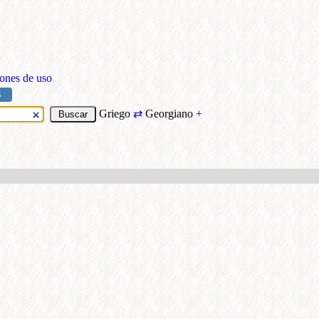
ones de uso
S
Griego
⇄
Georgiano
+