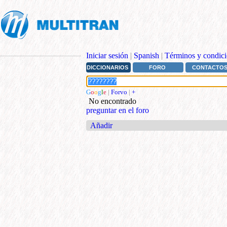
Iniciar sesión
|
Spanish
|
Términos y condici
DICCIONARIOS
FORO
CONTACTO
G
o
o
g
l
e
|
Forvo
|
+
No encontrado
preguntar en el foro
Añadir