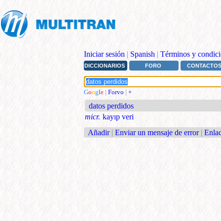
Iniciar sesión
|
Spanish
|
Términos y condici
DICCIONARIOS
FORO
CONTACTO
G
o
o
g
l
e
|
Forvo
|
+
datos perdidos
micr.
kayıp veri
Añadir
|
Enviar un mensaje de error
|
Enlac