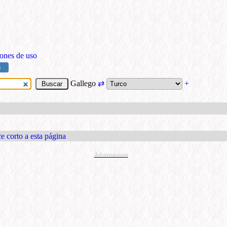
ones de uso
S
Gallego
⇄
+
e corto a esta página
Advertisement