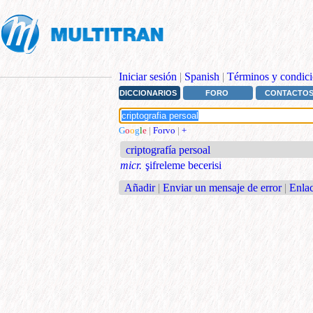
Iniciar sesión
|
Spanish
|
Términos y condici
DICCIONARIOS
FORO
CONTACTO
G
o
o
g
l
e
|
Forvo
|
+
criptografía persoal
micr.
şifreleme becerisi
Añadir
|
Enviar un mensaje de error
|
Enlac