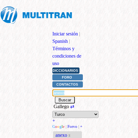
Iniciar sesión
|
Spanish
|
Términos y
condiciones de
uso
DICCIONARIOS
FORO
CONTACTOS
Gallego
⇄
+
G
o
o
g
l
e
|
Forvo
|
+
anexo
s