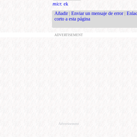
micr.
ek
Añadir
|
Enviar un mensaje de error
|
Enla
corto a esta página
ADVERTISEMENT
Advertisement