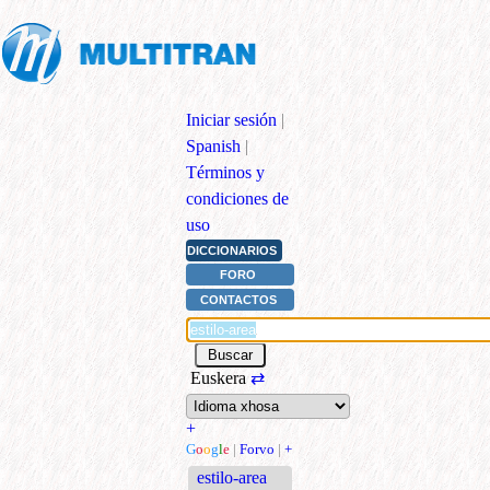
Iniciar sesión
|
Spanish
|
Términos y
condiciones de
uso
DICCIONARIOS
FORO
CONTACTOS
Euskera
⇄
+
G
o
o
g
l
e
|
Forvo
|
+
estilo-area