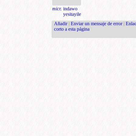
micr.
indawo
yesitayile
Añadir
|
Enviar un mensaje de error
|
Enla
corto a esta página