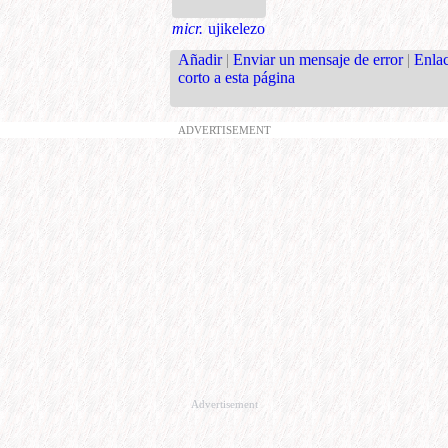
micr.
ujikelezo
Añadir
|
Enviar un mensaje de error
|
Enla
corto a esta página
ADVERTISEMENT
Advertisement