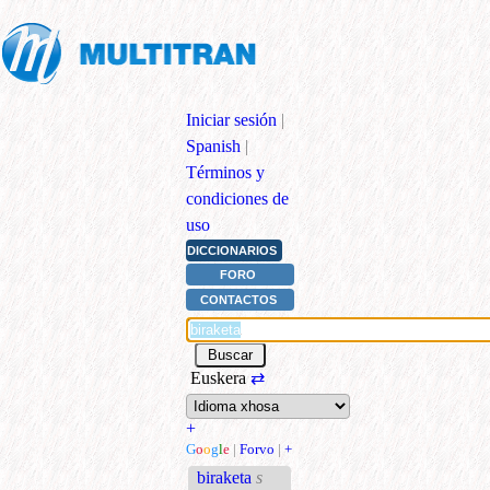
Iniciar sesión
|
Spanish
|
Términos y
condiciones de
uso
DICCIONARIOS
FORO
CONTACTOS
Euskera
⇄
+
G
o
o
g
l
e
|
Forvo
|
+
biraketa
s