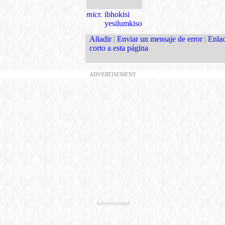
micr.
ibhokisi
yesilumkiso
Añadir
|
Enviar un mensaje de error
|
Enla
corto a esta página
ADVERTISEMENT
Advertisement