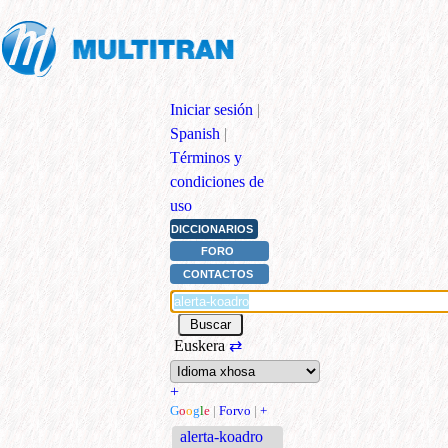
Iniciar sesión
|
Spanish
|
Términos y
condiciones de
uso
DICCIONARIOS
FORO
CONTACTOS
Euskera
⇄
+
G
o
o
g
l
e
|
Forvo
|
+
alerta-koadro