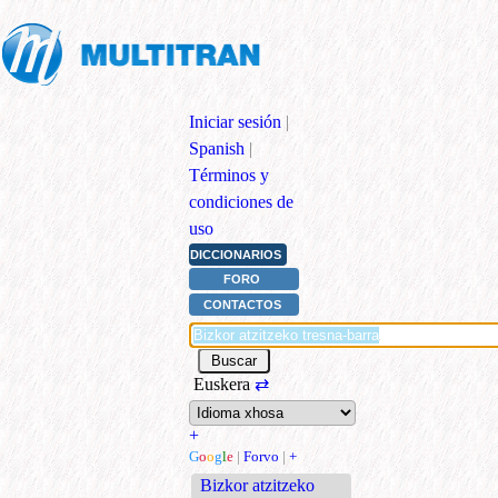
Iniciar sesión
|
Spanish
|
Términos y
condiciones de
uso
DICCIONARIOS
FORO
CONTACTOS
Euskera
⇄
+
G
o
o
g
l
e
|
Forvo
|
+
Bizkor atzitzeko