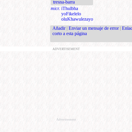
tresna-barra
micr.
iThulbha
yoFikelelo
oluKhawulezayo
Añadir
|
Enviar un mensaje de error
|
Enla
corto a esta página
ADVERTISEMENT
Advertisement