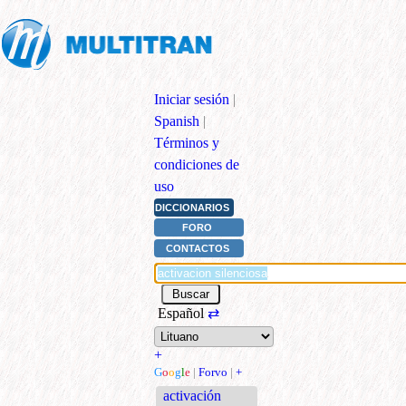
Iniciar sesión
|
Spanish
|
Términos y
condiciones de
uso
DICCIONARIOS
FORO
CONTACTOS
Español
⇄
+
G
o
o
g
l
e
|
Forvo
|
+
activación