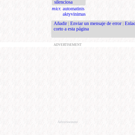
silenciosa
micr.
automatinis
aktyvinimas
Añadir
|
Enviar un mensaje de error
|
Enla
corto a esta página
ADVERTISEMENT
Advertisement