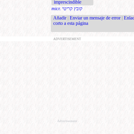
imprescindible
micr.
קובץ קריטי
Añadir
|
Enviar un mensaje de error
|
Enla
corto a esta página
ADVERTISEMENT
Advertisement