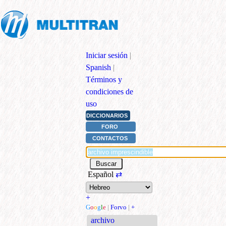
Iniciar sesión
|
Spanish
|
Términos y
condiciones de
uso
DICCIONARIOS
FORO
CONTACTOS
Español
⇄
+
G
o
o
g
l
e
|
Forvo
|
+
archivo