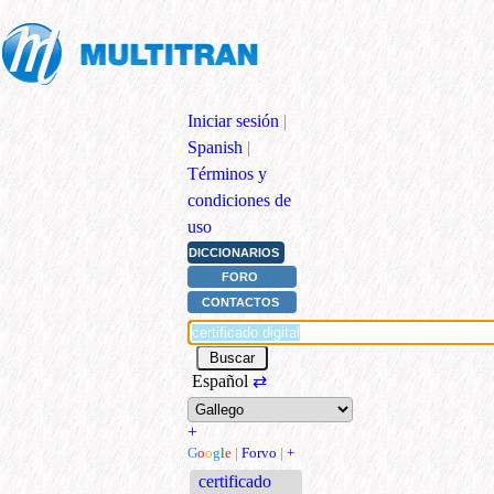
Iniciar sesión
|
Spanish
|
Términos y
condiciones de
uso
DICCIONARIOS
FORO
CONTACTOS
Español
⇄
+
G
o
o
g
l
e
|
Forvo
|
+
certificado