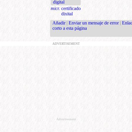
digital
micr.
certificado
dixital
Añadir
|
Enviar un mensaje de error
|
Enla
corto a esta página
ADVERTISEMENT
Advertisement