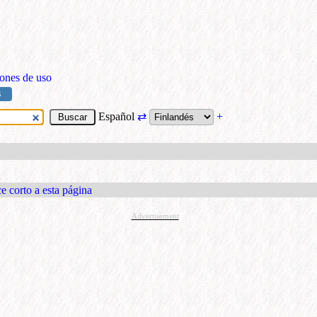
ones de uso
S
Español
⇄
+
e corto a esta página
Advertisement