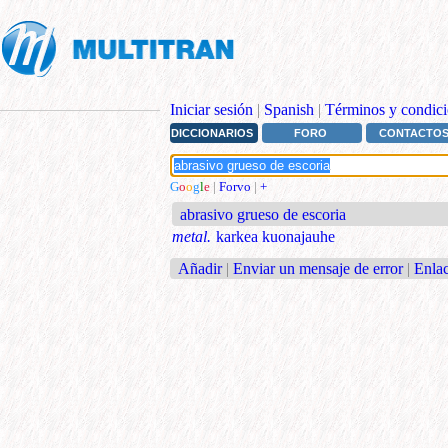
Iniciar sesión
|
Spanish
|
Términos y condici
DICCIONARIOS
FORO
CONTACTO
G
o
o
g
l
e
|
Forvo
|
+
abrasivo grueso de escoria
metal.
karkea kuonajauhe
Añadir
|
Enviar un mensaje de error
|
Enlac