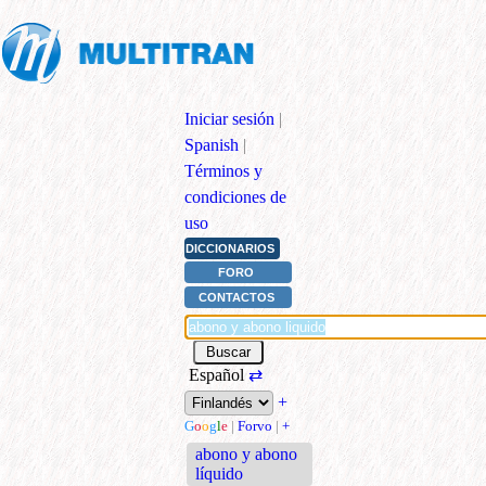
Iniciar sesión
|
Spanish
|
Términos y
condiciones de
uso
DICCIONARIOS
FORO
CONTACTOS
Español
⇄
+
G
o
o
g
l
e
|
Forvo
|
+
abono y abono
líquido