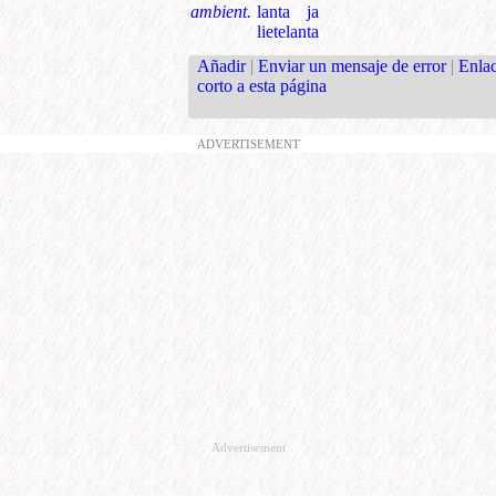
ambient.
lanta ja
lietelanta
Añadir
|
Enviar un mensaje de error
|
Enla
corto a esta página
ADVERTISEMENT
Advertisement