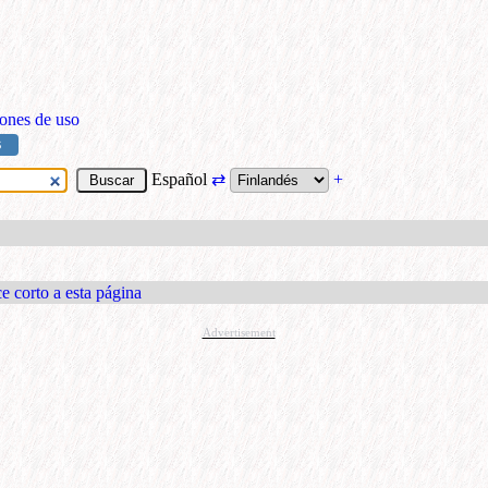
ones de uso
S
Español
⇄
+
e corto a esta página
Advertisement