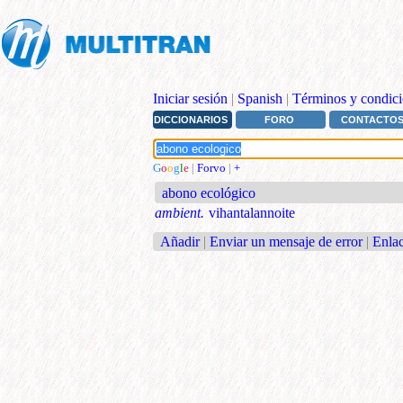
Iniciar sesión
|
Spanish
|
Términos y condici
DICCIONARIOS
FORO
CONTACTO
G
o
o
g
l
e
|
Forvo
|
+
abono ecológico
ambient.
vihantalannoite
Añadir
|
Enviar un mensaje de error
|
Enlac