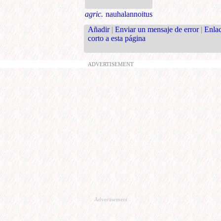
agric.
nauhalannoitus
Añadir
|
Enviar un mensaje de error
|
Enla
corto a esta página
ADVERTISEMENT
Advertisement