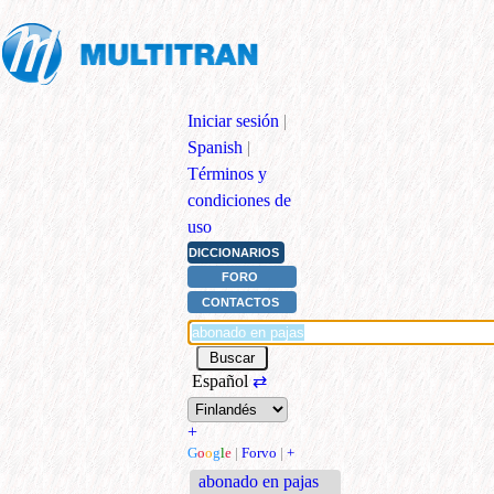
Iniciar sesión
|
Spanish
|
Términos y
condiciones de
uso
DICCIONARIOS
FORO
CONTACTOS
Español
⇄
+
G
o
o
g
l
e
|
Forvo
|
+
abonado en pajas