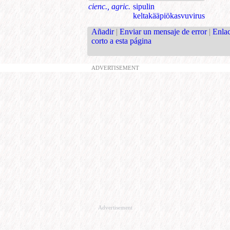
cienc., agric.
sipulin
keltakääpiökasvuvirus
Añadir
|
Enviar un mensaje de error
|
Enla
corto a esta página
ADVERTISEMENT
Advertisement