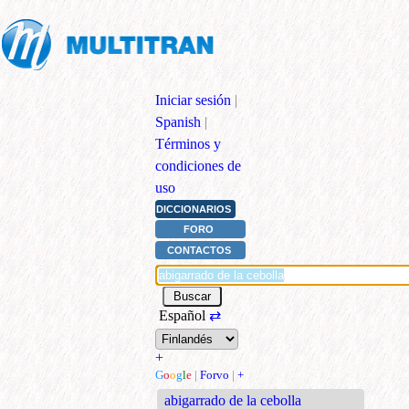
Iniciar sesión
|
Spanish
|
Términos y
condiciones de
uso
DICCIONARIOS
FORO
CONTACTOS
Español
⇄
+
G
o
o
g
l
e
|
Forvo
|
+
abigarrado de la cebolla