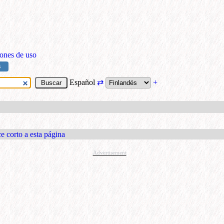
ones de uso
S
Español
⇄
+
e corto a esta página
Advertisement