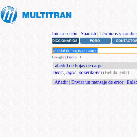
Iniciar sesión
|
Spanish
|
Términos y condici
DICCIONARIOS
FORO
CONTACTO
G
o
o
g
l
e
|
Forvo
|
+
abedul de hojas de carpe
cienc., agric.
sokerikoivu
(Betula lenta)
Añadir
|
Enviar un mensaje de error
|
Enlac