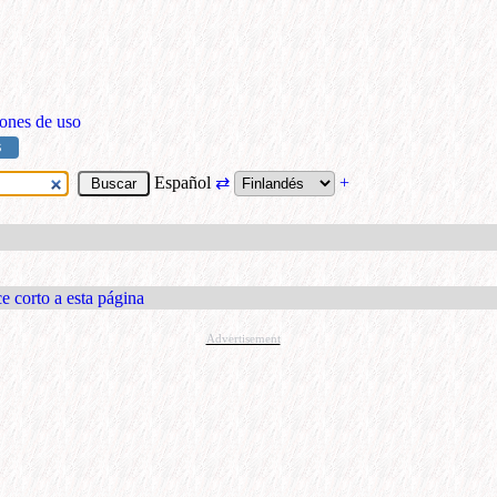
ones de uso
S
Español
⇄
+
e corto a esta página
Advertisement