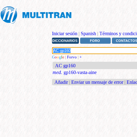
Iniciar sesión
|
Spanish
|
Términos y condici
DICCIONARIOS
FORO
CONTACTO
G
o
o
g
l
e
|
Forvo
|
+
AC gp160
med.
gp160-vasta-aine
Añadir
|
Enviar un mensaje de error
|
Enlac