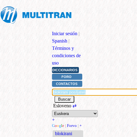
Iniciar sesión
|
Spanish
|
Términos y
condiciones de
uso
DICCIONARIOS
FORO
CONTACTOS
Esloveno
⇄
+
G
o
o
g
l
e
|
Forvo
|
+
blokirani