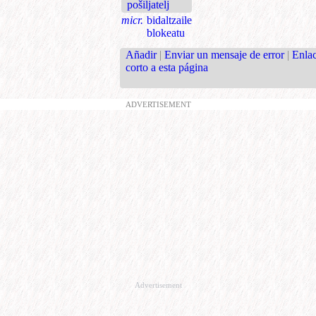
pošiljatelj
micr.
bidaltzaile
blokeatu
Añadir
|
Enviar un mensaje de error
|
Enla
corto a esta página
ADVERTISEMENT
Advertisement