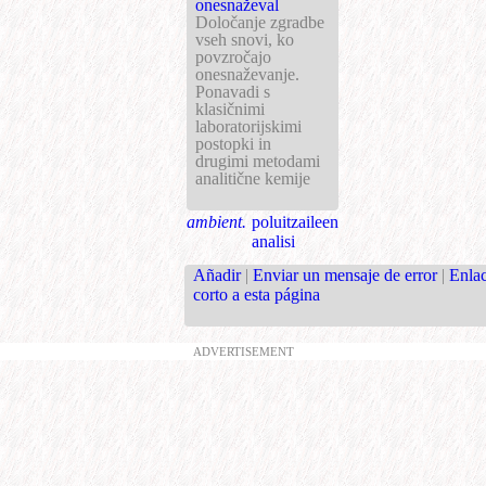
onesnaževal
Določanje zgradbe
vseh snovi, ko
povzročajo
onesnaževanje.
Ponavadi s
klasičnimi
laboratorijskimi
postopki in
drugimi metodami
analitične kemije
ambient.
poluitzaileen
analisi
Añadir
|
Enviar un mensaje de error
|
Enla
corto a esta página
ADVERTISEMENT