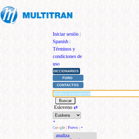
Iniciar sesión
|
Spanish
|
Términos y
condiciones de
uso
DICCIONARIOS
FORO
CONTACTOS
Esloveno
⇄
+
G
o
o
g
l
e
|
Forvo
|
+
analiza