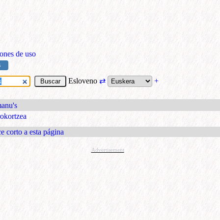
ones de uso
S
Esloveno
⇄
+
manu's
okortzea
e corto a esta página
Advertisement