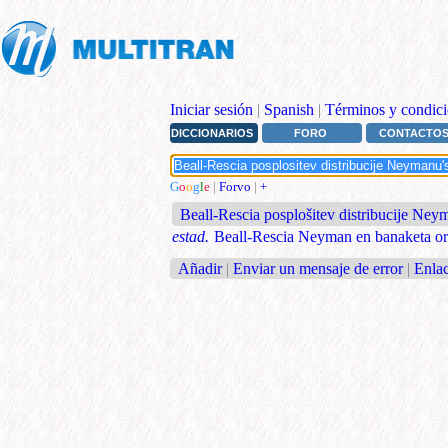
Iniciar sesión
|
Spanish
|
Términos y condici
DICCIONARIOS
FORO
CONTACTO
G
o
o
g
l
e
|
Forvo
|
+
Beall-Rescia posplošitev distribucije Ney
estad.
Beall-Rescia Neyman en banaketa or
Añadir
|
Enviar un mensaje de error
|
Enlac