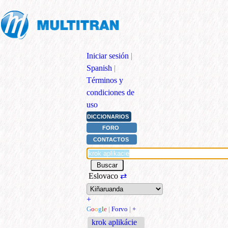
Iniciar sesión
|
Spanish
|
Términos y
condiciones de
uso
DICCIONARIOS
FORO
CONTACTOS
Eslovaco
⇄
+
G
o
o
g
l
e
|
Forvo
|
+
krok aplikácie