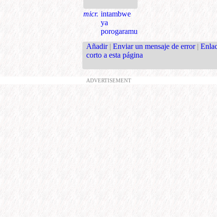
micr.
intambwe
ya
porogaramu
Añadir
|
Enviar un mensaje de error
|
Enla
corto a esta página
ADVERTISEMENT