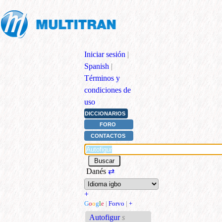
Iniciar sesión
|
Spanish
|
Términos y
condiciones de
uso
DICCIONARIOS
FORO
CONTACTOS
Danés
⇄
+
G
o
o
g
l
e
|
Forvo
|
+
Autofigur
s