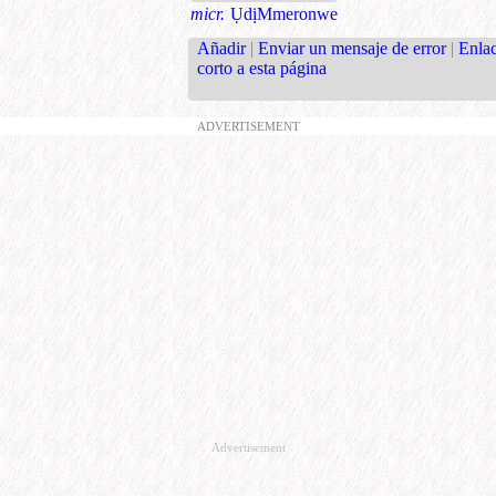
micr.
ỤdịMmeronwe
Añadir
|
Enviar un mensaje de error
|
Enla
corto a esta página
ADVERTISEMENT
Advertisement