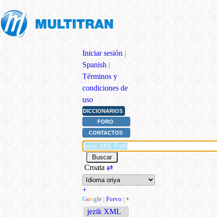
Iniciar sesión
|
Spanish
|
Términos y
condiciones de
uso
DICCIONARIOS
FORO
CONTACTOS
Croata
⇄
+
G
o
o
g
l
e
|
Forvo
|
+
jezik XML