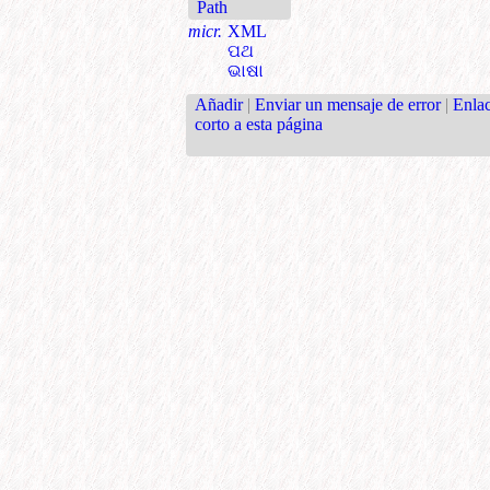
Path
micr.
XML
ପଥ
ଭାଷା
Añadir
|
Enviar un mensaje de error
|
Enla
corto a esta página