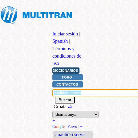
Iniciar sesión
|
Spanish
|
Términos y
condiciones de
uso
DICCIONARIOS
FORO
CONTACTOS
Croata
⇄
+
G
o
o
g
l
e
|
Forvo
|
+
analitički servis