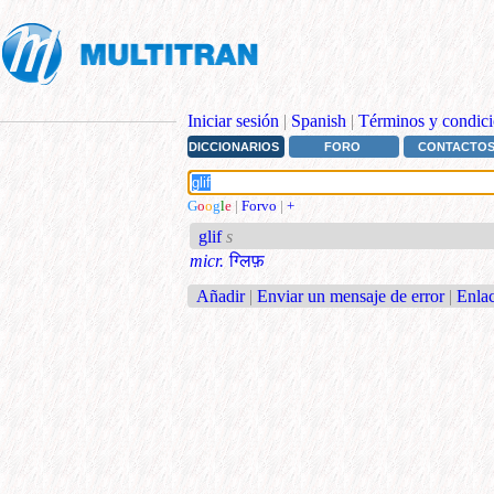
Iniciar sesión
|
Spanish
|
Términos y condici
DICCIONARIOS
FORO
CONTACTO
G
o
o
g
l
e
|
Forvo
|
+
glif
s
micr.
ग्लिफ़
Añadir
|
Enviar un mensaje de error
|
Enlac