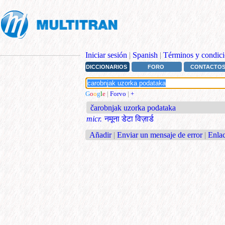
Iniciar sesión
|
Spanish
|
Términos y condici
DICCIONARIOS
FORO
CONTACTO
G
o
o
g
l
e
|
Forvo
|
+
čarobnjak uzorka podataka
micr.
नमूना डेटा विज़ार्ड
Añadir
|
Enviar un mensaje de error
|
Enlac