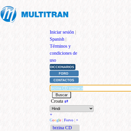
Iniciar sesión
|
Spanish
|
Términos y
condiciones de
uso
DICCIONARIOS
FORO
CONTACTOS
Croata
⇄
+
G
o
o
g
l
e
|
Forvo
|
+
brzina CD