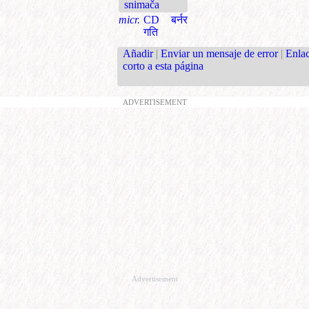
snimača
micr.
CD बर्नर
गति
Añadir
|
Enviar un mensaje de error
|
Enla
corto a esta página
ADVERTISEMENT
Advertisement